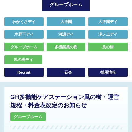
グループホーム
わかくさデイ
大洋園
大洋園デイ
木野下デイ
河辺デイ
滝ノ上デイ
グループホーム
多機能風の樹
風の樹
風の樹デイ
Recruit
一石会
採用情報
GH多機能ケアステーション風の樹・運営
規程・料金表改定のお知らせ
グループホーム