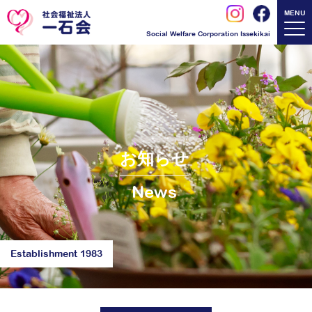
MENU
Social Welfare Corporation Issekikai
お知らせ
News
Establishment 1983