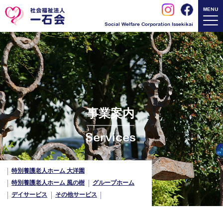
MENU
Social Welfare Corporation Issekikai
事業案内
Services
特別養護老人ホーム 大洋園
特別養護老人ホーム 風の樹
グループホーム
デイサービス
その他サービス