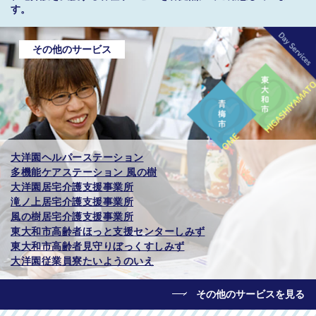
す。
その他のサービス
大洋園ヘルパーステーション
多機能ケアステーション 風の樹
大洋園居宅介護支援事業所
滝ノ上居宅介護支援事業所
風の樹居宅介護支援事業所
東大和市高齢者ほっと支援センターしみず
東大和市高齢者見守りぼっくすしみず
大洋園従業員寮たいようのいえ
その他のサービスを見る