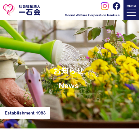
MENU
Social Welfare Corporation Issekikai
お知らせ
News
Establishment 1983