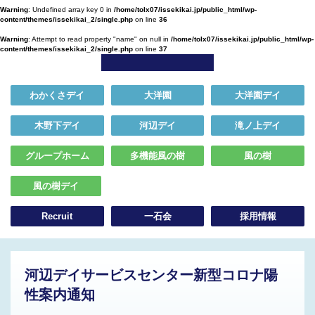
Warning
: Undefined array key 0 in
/home/tolx07/issekikai.jp/public_html/wp-
content/themes/issekikai_2/single.php
on line
36
Warning
: Attempt to read property "name" on null in
/home/tolx07/issekikai.jp/public_html/wp-
content/themes/issekikai_2/single.php
on line
37
わかくさデイ
大洋園
大洋園デイ
木野下デイ
河辺デイ
滝ノ上デイ
グループホーム
多機能風の樹
風の樹
風の樹デイ
Recruit
一石会
採用情報
河辺デイサービスセンター新型コロナ陽
性案内通知