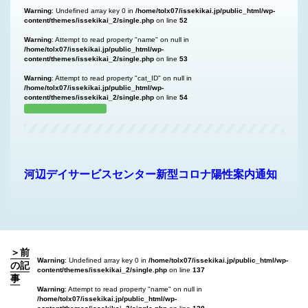
Warning
: Undefined array key 0 in
/home/tolx07/issekikai.jp/public_html/wp-
content/themes/issekikai_2/single.php
on line
52
Warning
: Attempt to read property "name" on null in
/home/tolx07/issekikai.jp/public_html/wp-
content/themes/issekikai_2/single.php
on line
53
Warning
: Attempt to read property "cat_ID" on null in
/home/tolx07/issekikai.jp/public_html/wp-
content/themes/issekikai_2/single.php
on line
54
河辺デイサービスセンター新型コロナ陽性案内通知
＞前
Warning
: Undefined array key 0 in
/home/tolx07/issekikai.jp/public_html/wp-
の記
content/themes/issekikai_2/single.php
on line
137
事
Warning
: Attempt to read property "name" on null in
/home/tolx07/issekikai.jp/public_html/wp-