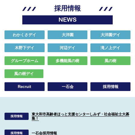
採用情報
NEWS
わかくさデイ
大洋園
大洋園デイ
木野下デイ
河辺デイ
滝ノ上デイ
グループホーム
多機能風の樹
風の樹
風の樹デイ
Recruit
一石会
採用情報
東大和市高齢者ほっと支援センターしみず・社会福祉士大募
採用情報
集！
一石会採用情報
採用情報