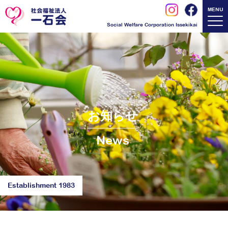
MENU
Social Welfare Corporation Issekikai
お知らせ
News
Establishment 1983