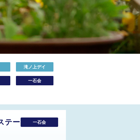
イ
滝ノ上デイ
一石会
ステー
一石会