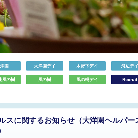
洋園
大洋園デイ
木野下デイ
河辺デ
能風の樹
風の樹
風の樹デイ
Recruit
ルスに関するお知らせ（大洋園ヘルパー
）