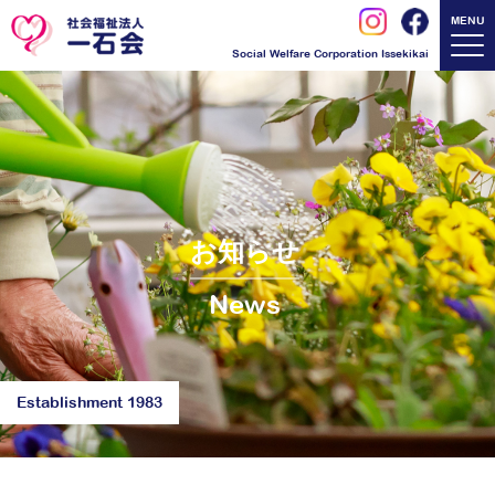
MENU
Social Welfare Corporation Issekikai
お知らせ
News
Establishment 1983