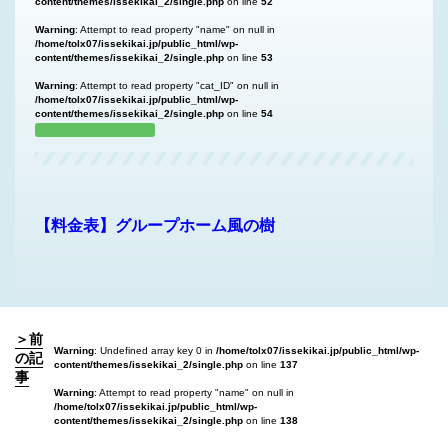
content/themes/issekikai_2/single.php
on line
52
Warning
: Attempt to read property "name" on null in
/home/tolx07/issekikai.jp/public_html/wp-
content/themes/issekikai_2/single.php
on line
53
Warning
: Attempt to read property "cat_ID" on null in
/home/tolx07/issekikai.jp/public_html/wp-
content/themes/issekikai_2/single.php
on line
54
【料金表】グループホーム風の樹
＞前
Warning
: Undefined array key 0 in
/home/tolx07/issekikai.jp/public_html/wp-
の記
content/themes/issekikai_2/single.php
on line
137
事
Warning
: Attempt to read property "name" on null in
/home/tolx07/issekikai.jp/public_html/wp-
content/themes/issekikai_2/single.php
on line
138