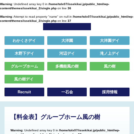
Warning
: Undefined array key 0 in
/home/tolx07/issekikai.jp/public_html/wp-
content/themes/issekikai_2/single.php
on line
36
Warning
: Attempt to read property "name" on null in
/home/tolx07/issekikai.jp/public_html/wp-
content/themes/issekikai_2/single.php
on line
37
わかくさデイ
大洋園
大洋園デイ
木野下デイ
河辺デイ
滝ノ上デイ
グループホーム
多機能風の樹
風の樹
風の樹デイ
Recruit
一石会
採用情報
【料金表】グループホーム風の樹
Warning
: Undefined array key 0 in
/home/tolx07/issekikai.jp/public_html/wp-