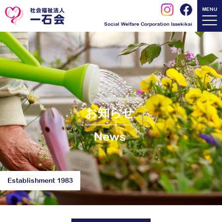
MENU
Social Welfare Corporation Issekikai
お知らせ
News
Establishment 1983