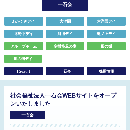
一石会
わかくさデイ
大洋園
大洋園デイ
木野下デイ
河辺デイ
滝ノ上デイ
グループホーム
多機能風の樹
風の樹
風の樹デイ
Recruit
一石会
採用情報
社会福祉法人一石会WEBサイトをオープ
ンいたしました
一石会