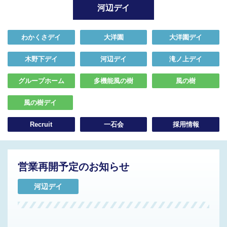
河辺デイ
わかくさデイ
大洋園
大洋園デイ
木野下デイ
河辺デイ
滝ノ上デイ
グループホーム
多機能風の樹
風の樹
風の樹デイ
Recruit
一石会
採用情報
営業再開予定のお知らせ
河辺デイ