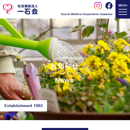
MENU
Social Welfare Corporation Issekikai
お知らせ
News
Establishment 1983