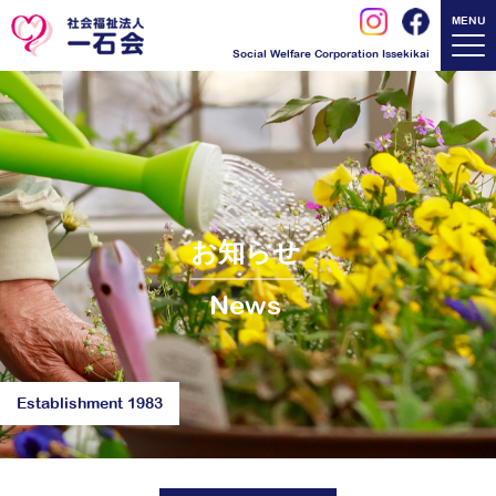
MENU
Social Welfare Corporation Issekikai
お知らせ
News
Establishment 1983