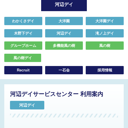
河辺デイ
わかくさデイ
大洋園
大洋園デイ
木野下デイ
河辺デイ
滝ノ上デイ
グループホーム
多機能風の樹
風の樹
風の樹デイ
Recruit
一石会
採用情報
河辺デイサービスセンター 利用案内
河辺デイ