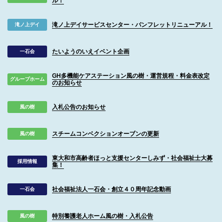
ル！
滝ノ上デイサービスセンター・パンフレットリニューアル！
滝ノ上デイ
たいようのいえイベント企画
一石会
GH多機能ケアステーション風の樹・運営規程・料金表改定
グループホーム
のお知らせ
入札公告のお知らせ
風の樹
スチームコンベクションオーブンの更新
風の樹
東大和市高齢者ほっと支援センターしみず・社会福祉士大募
採用情報
集！
社会福祉法人一石会・創立４０周年記念動画
一石会
特別養護老人ホーム風の樹・入札公告
風の樹