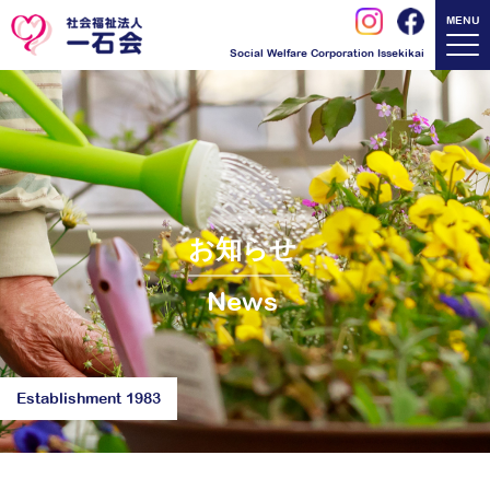
MENU
Social Welfare Corporation Issekikai
お知らせ
News
Establishment 1983