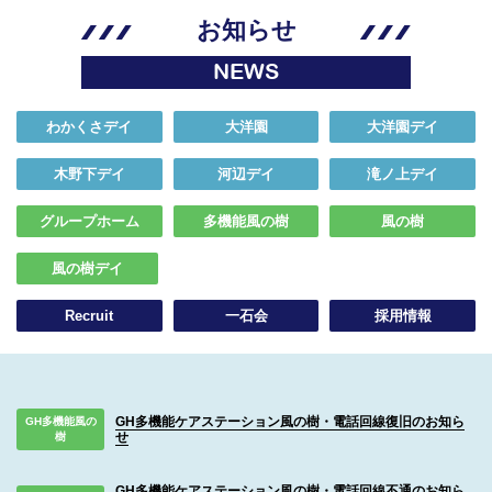
お知らせ
NEWS
わかくさデイ
大洋園
大洋園デイ
木野下デイ
河辺デイ
滝ノ上デイ
グループホーム
多機能風の樹
風の樹
風の樹デイ
Recruit
一石会
採用情報
GH多機能ケアステーション風の樹・電話回線復旧のお知ら
GH多機能風の
せ
樹
GH多機能ケアステーション風の樹・電話回線不通のお知ら