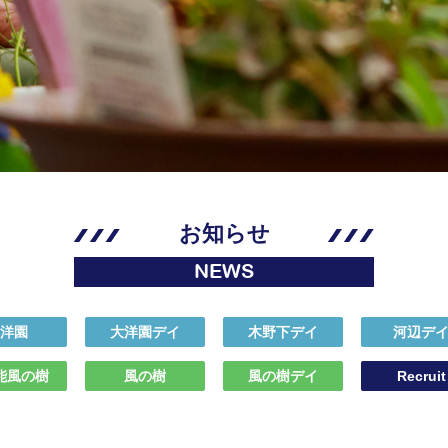
お知らせ
NEWS
洋園
大洋園デイ
木野下デイ
河辺デ
能風の樹
風の樹
風の樹デイ
Recruit