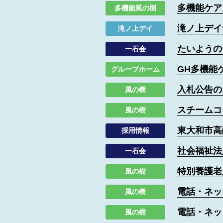
多機能ケア
多機能風の樹
滝ノ上デイ
滝ノ上デイ
たいようの
一石会
GH多機能
グループホーム
入札公告の
風の樹
スチームコ
風の樹
東大和市高
採用情報
社会福祉法
一石会
特別養護老
風の樹
電話・ネッ
風の樹
電話・ネッ
風の樹