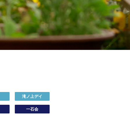
イ
滝ノ上デイ
一石会