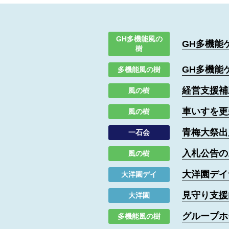
GH多機能風の
GH多機能
樹
GH多機能
多機能風の樹
経営支援補
風の樹
車いすを更
風の樹
青梅大祭出
一石会
入札公告の
風の樹
大洋園デイ
大洋園デイ
見守り支援
大洋園
グループホ
多機能風の樹