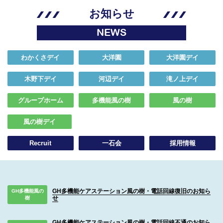
お知らせ
NEWS
わかくさデイ
大洋園
大洋園デイ
木野下デイ
河辺デイ
滝ノ上デイ
グループホーム
多機能風の樹
風の樹
風の樹デイ
Recruit
一石会
採用情報
GH多機能ケアステーション風の樹・電話回線復旧のお知ら
GH多機能風の
せ
樹
GH多機能ケアステーション風の樹・電話回線不通のお知ら