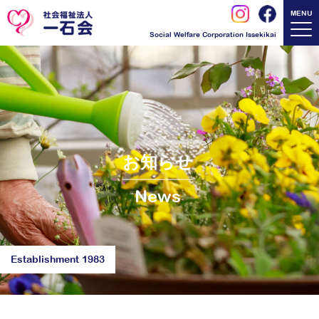
MENU
Social Welfare Corporation Issekikai
お知らせ
News
Establishment 1983