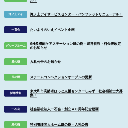
ル！
滝ノ上デイサービスセンター・パンフレットリニューアル！
滝ノ上デイ
たいようのいえイベント企画
一石会
GH多機能ケアステーション風の樹・運営規程・料金表改定
グループホーム
のお知らせ
入札公告のお知らせ
風の樹
スチームコンベクションオーブンの更新
風の樹
東大和市高齢者ほっと支援センターしみず・社会福祉士大募
採用情報
集！
社会福祉法人一石会・創立４０周年記念動画
一石会
特別養護老人ホーム風の樹・入札公告
風の樹