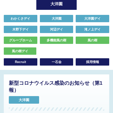
大洋園
わかくさデイ
大洋園
大洋園デイ
木野下デイ
河辺デイ
滝ノ上デイ
グループホーム
多機能風の樹
風の樹
風の樹デイ
Recruit
一石会
採用情報
新型コロナウイルス感染のお知らせ（第1
報）
大洋園