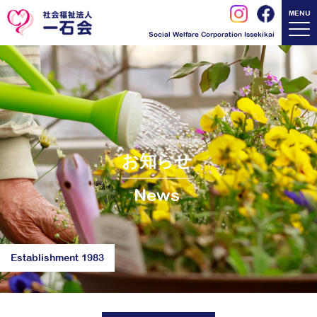
MENU
Social Welfare Corporation Issekikai
お知らせ
News
Establishment 1983