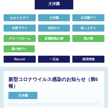
大洋園
わかくさデイ
大洋園
大洋園デイ
木野下デイ
河辺デイ
滝ノ上デイ
グループホーム
多機能風の樹
風の樹
風の樹デイ
Recruit
一石会
採用情報
新型コロナウイルス感染のお知らせ（第6
報）
大洋園