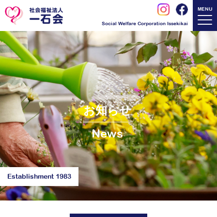
MENU
Social Welfare Corporation Issekikai
お知らせ
News
Establishment 1983