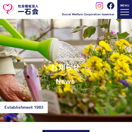
MENU
Social Welfare Corporation Issekikai
お知らせ
News
Establishment 1983