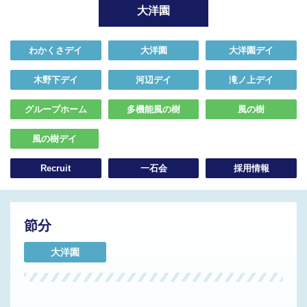
大洋園
わかくさデイ
大洋園
大洋園デイ
木野下デイ
河辺デイ
滝ノ上デイ
グループホーム
多機能風の樹
風の樹
風の樹デイ
Recruit
一石会
採用情報
節分
大洋園