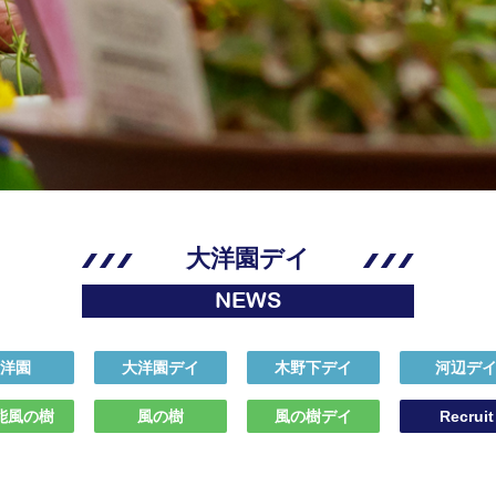
大洋園デイ
NEWS
洋園
大洋園デイ
木野下デイ
河辺デ
能風の樹
風の樹
風の樹デイ
Recruit