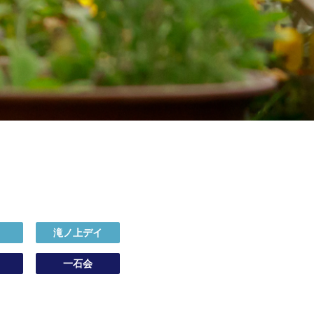
イ
滝ノ上デイ
一石会