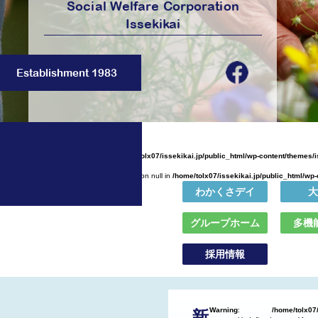
Social Welfare Corporation
Issekikai
Establishment 1983
Warning
: Undefined array key 0 in
/home/tolx07/issekikai.jp/public_html/wp-content/themes/
Warning
: Attempt to read property "name" on null in
/home/tolx07/issekikai.jp/public_html/wp
わかくさデイ
大
グループホーム
多機
採用情報
Warning
:
/home/tolx07/
新