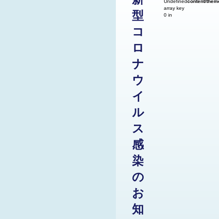
Undefined
content/them
array key
型
0 in
コ
ロ
ナ
ウ
イ
ル
ス
感
染
の
お
知