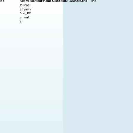
line
Attempt
content/themes/issekikai_2/single.php
line
to read
property
"cat_ID"
on null
in