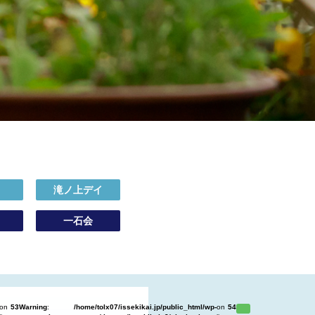
イ
滝ノ上デイ
一石会
on
53
Warning
:
/home/tolx07/issekikai.jp/public_html/wp-
on
54