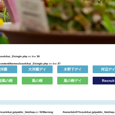
issekikai_2/single.php
on line
36
-content/themes/issekikai_2/single.php
on line
37
洋園
大洋園デイ
木野下デイ
河辺デ
能風の樹
風の樹
風の樹デイ
Recruit
issekikai.jp/public_html/wp-
on
52
Warning
:
/home/tolx07/issekikai.jp/public_html/wp-