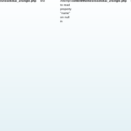
es/issekikai_2/single.php
line
Attempt
content/themes/issekikai_2/single.php
to read
property
"name"
on null
in