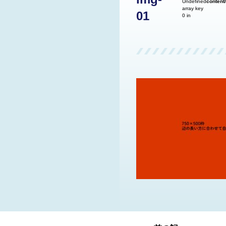
Undefined
content
array key
01
0 in