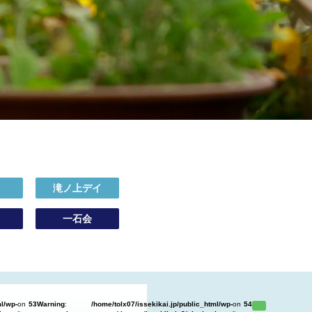
イ
滝ノ上デイ
一石会
ml/wp-
on
53
Warning
:
/home/tolx07/issekikai.jp/public_html/wp-
on
54