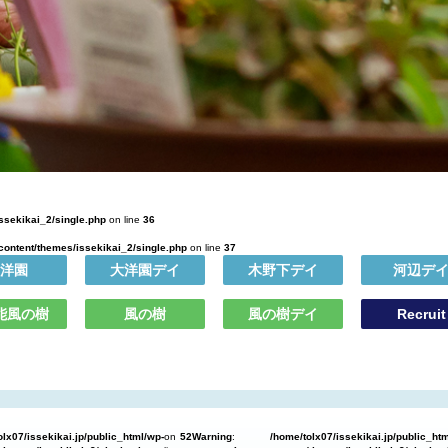
issekikai_2/single.php
on line
36
-content/themes/issekikai_2/single.php
on line
37
洋園
大洋園デイ
木野下デイ
河辺デ
能風の樹
風の樹
風の樹デイ
Recruit
olx07/issekikai.jp/public_html/wp-
on
52
Warning
:
/home/tolx07/issekikai.jp/public_ht