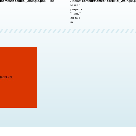
/themes/issekikai_2/single.php
line
Attempt
content/themes/issekikai_2/single.
to read
property
"name"
on null
in