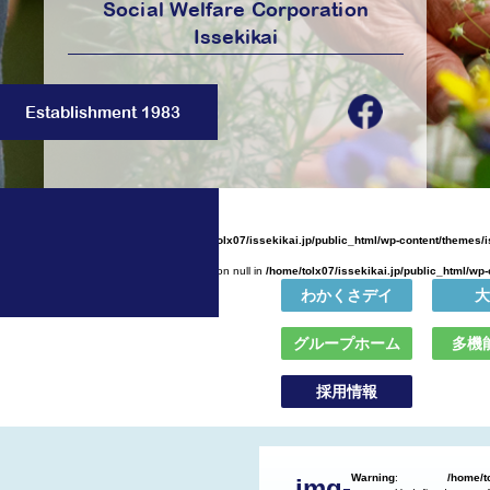
Social Welfare Corporation
Issekikai
Establishment 1983
Warning
: Undefined array key 0 in
/home/tolx07/issekikai.jp/public_html/wp-content/themes/
Warning
: Attempt to read property "name" on null in
/home/tolx07/issekikai.jp/public_html/wp
わかくさデイ
大
グループホーム
多機
採用情報
Warning
:
/home/t
img-