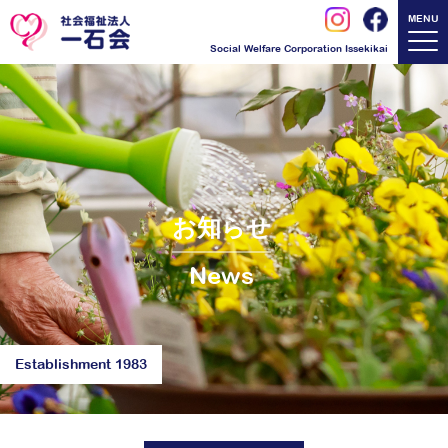
MENU
Social Welfare Corporation Issekikai
お知らせ
News
Establishment 1983