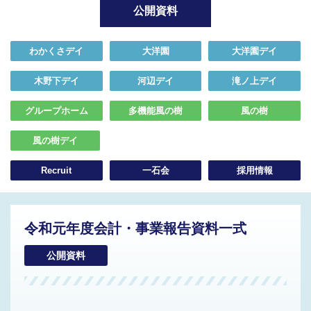
公開資料
わかくさデイ
大洋園
大洋園デイ
木野下デイ
河辺デイ
滝ノ上デイ
グループホーム
多機能風の樹
風の樹
風の樹デイ
Recruit
一石会
採用情報
令和元年度会計・事業報告資料一式
公開資料